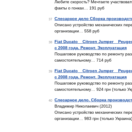
Любите скорость? Мечтаете участвоват
факты о гонках… 191 руб
Слесарное дело Сборка производст
37
Описано устройство механических пер
организации… 558 руб
Fiat Ducato _ Citroen Jumper _ Peug
38
с 2008 года. Ремонт. Эксплуатация
Пошаговое руководство по ремонту раз
самостоятельному… 714 руб
Fiat Ducato _ Citroen Jumper _ Peug
39
с 2008 года. Ремонт. Эксплуатация
Пошаговое руководство по ремонту раз
самостоятельному… 924 грн (только Ук
Слесарное дело. Сборка производст
40
Владимир Николаевич (2012)
Описано устройство механических пер
организации… 983 грн (только Украина