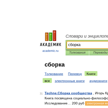
Словари и энциклоп
academic.ru
Толкования
Переводы
сборка
Толкование
Перевод
Книги
все
электронные книги
аудиокниги
Techne.Сборка сообщества
, Игорь К
31
Книга посвящена социально-философск
Исследование… 200 руб
электронная кн