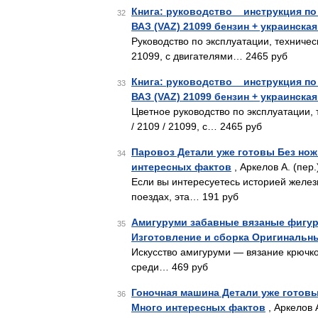
Книга: руководство _ инструкция по 
32
ВАЗ (VAZ) 21099 бензин + украинска
Руководство по эксплуатации, техниче
21099, с двигателями… 2465 руб
Книга: руководство _ инструкция по 
33
ВАЗ (VAZ) 21099 бензин + украинска
Цветное руководство по эксплуатации,
/ 2109 / 21099, с… 2465 руб
Паровоз Детали уже готовы Без нож
34
интересных фактов
, Аркелов А. (пер.
Если вы интересуетесь историей желез
поездах, эта… 191 руб
Амигуруми забавные вязаные фигур
35
Изготовление и сборка Оригинальн
Искусство амигуруми — вязание крючк
среди… 469 руб
Гоночная машина Детали уже готовы
36
Много интересных фактов
, Аркелов А