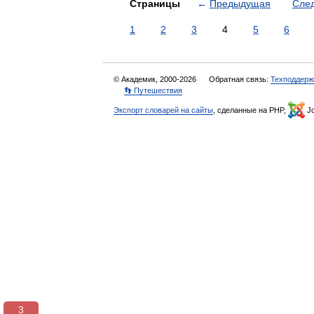
Страницы
←
Предыдущая
Сле
1
2
3
4
5
6
© Академик, 2000-2026
Обратная связь:
Техподдерж
👣 Путешествия
Экспорт словарей на сайты
, сделанные на PHP,
Jo
3