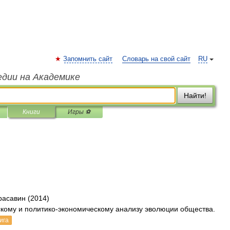
Запомнить сайт
Словарь на свой сайт
RU
едии на Академике
Найти!
Книги
Игры ⚽
расавин (2014)
ому и политико-экономическому анализу эволюции общества.
ига