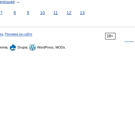
дующая
→
7
8
9
10
11
12
13
ка
,
Реклама на сайте
18+
omla,
Drupal,
WordPress, MODx.